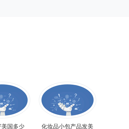
寄美国多少
化妆品小包产品发美
做独立