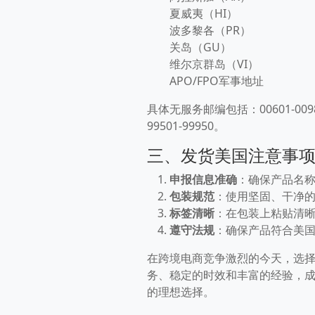
夏威夷（HI）
波多黎各（PR）
关岛（GU）
维尔京群岛（VI）
APO/FPO军事地址
具体无服务邮编包括：00601-00988、0
99501-99950。
三、发货美国注意事
申报信息准确
：确保产品名
包装规范
：使用坚固、干净
标签清晰
：在包装上粘贴清
遵守法规
：确保产品符合美
在跨境电商竞争激烈的今天，选
务、稳定的时效和丰富的经验，
的理想选择。