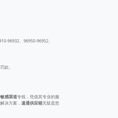
0-96932、96950-96952、
或罚款。
特敏感渠道
专线，凭借其专业的服
流解决方案，
递通供应链
无疑是您