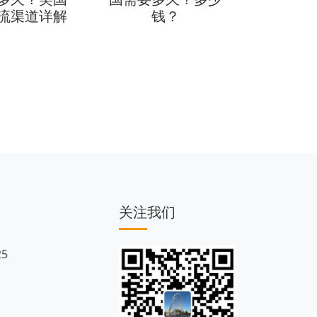
流渠道详解
钱？
小包费
关注我们
5