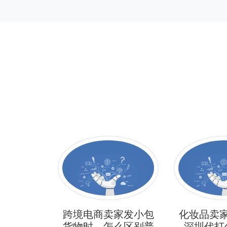
售商品，
跨境电商卖家发小包
化妆品卖
么计算？
货物时，怎么区别普
深圳代打