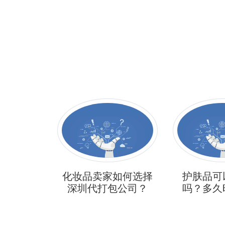
如何选择
护肤品可以寄美国
化妆品寄
包公司？
吗？多久时间到？
钱？时效
化妆品物