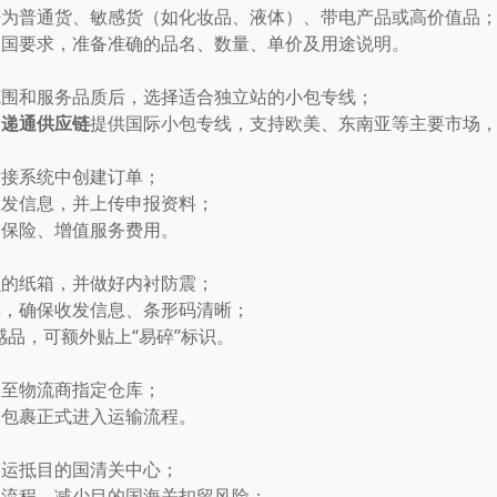
否为普通货、敏感货（如化妆品、液体）、带电产品或高价值品
的国要求，准备准确的品名、数量、单价及用途说明。
范围和服务品质后，选择适合独立站的小包专线；
：
递通供应链
提供国际小包专线，支持欧美、东南亚等主要市场
对接系统中创建订单；
收发信息，并上传申报资料；
的保险、增值服务费用。
损的纸箱，并做好内衬防震；
单，确保收发信息、条形码清晰；
感品，可额外贴上“易碎”标识。
送至物流商指定仓库；
，包裹正式进入运输流程。
路运抵目的国清关中心；
关流程，减少目的国海关扣留风险；