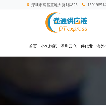
深圳市富基置地大厦1栋825
15919851
首页
小包物流
深圳云仓一件代发
海外