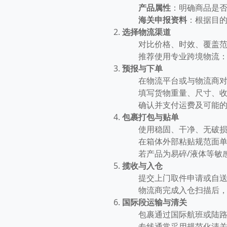
产品属性
：明确商品是
海关申报资料
：根据目
选择物流渠道
对比价格、时效、覆盖
推荐使用专业跨境物流
预报与下单
在物流平台或与物流商
填写货物重量、尺寸、
确认并支付运费及可能
包裹打包与贴单
使用稳固、干净、无破
在箱体外部粘贴规范面
若产品为易碎/液体等敏
揽收与入仓
提交上门取件申请或自
物流商完成入仓扫描后
国际段运输与清关
包裹通过国际航班或陆
专线通常采用规范化清