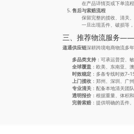
在产品详情页或下单流
售后与索赔流程
保留完整的揽收、清关
一旦出现丢件、破损等
三、推荐物流服务—
递通供应链
深耕跨境电商物流多
多品类支持
：可承运普货、
全球覆盖
：欧美、东南亚、
时效稳定
：多条专线时效7–
上门揽收
：郑州、深圳、广
专业清关
：配备本地清关团
透明报价
：根据重量、体积
完善索赔
：提供明确的丢件