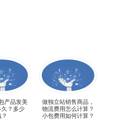
销售商品，
跨境电商卖家发小包
化妆品
怎么计算？
货物时，怎么区别普
深圳代
如何计算？
货和内电产品？