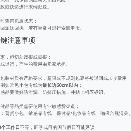
邮政或快递进行末端派送。
实时查询包裹状态；
返回派送回执，若有异常可进行索赔申报。
关键注意事项
优惠，但切勿谎报或瞒报；
款或退运，产生的费用由卖家承担。
、包装材质有严格要求，超限或不规则包裹将被退回或加收费用
，例如常见小包专线为
最长边60cm以内
；
敏感品要做好防泄漏、防挤压措施，并贴上相应标识。
保健品等品类需要使用专业敏感货渠道；
：普货小包、敏感品专线、保健品/化妆品专线，确保合规清关
20个工作日
不等，旺季或目的国节假日可能延误；