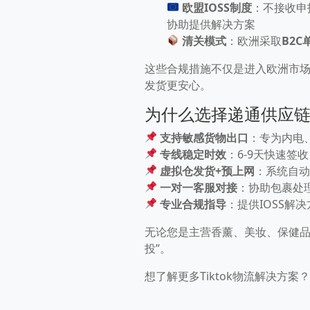
欧盟IOSS制度
：不接收申
协助提供解决方案
清关模式
：欧洲采取
B2
这些合规措施不仅是进入欧洲市
发货更安心。
为什么选择递通供应链T
支持敏感货物出口
：专为内电
专线稳定时效
：6-9天快速签收
虚拟仓发货+预上网
：系统自动
一对一客服对接
：协助包裹处
专业合规指导
：提供IOSS解
无论您是主营香薰、美妆、保健品
投”。
想了解更多Tiktok物流解决方