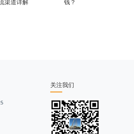
流渠道详解
钱？
小包费
关注我们
5