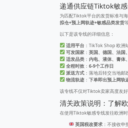
递通供应链Tiktok
为匹配Tiktok平台的发货标准与
拟仓+预上网轨迹+敏感品类发货
以下是该专线的详细信息：
适用平台
：TikTok Shop 欧洲
可发国家
：
英国、德国、法国
适发品类
：
内电、液体、膏体
全程时效
：
6-9个工作日
派送方式
：落地后转交当地邮
物流轨迹
：
下单即出预上网轨
该专线不仅对Tiktok卖家高度
清关政策说明：了解
在使用Tiktok敏感专线发往欧
英国税改要求
：不接收申报