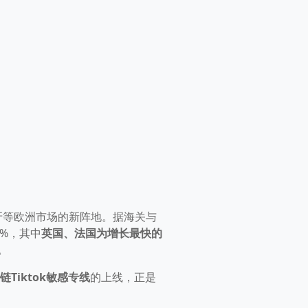
牙等欧洲市场的新阵地。据海关与
0%，其中
英国、法国为增长最快的
。
链Tiktok敏感专线
的上线，正是