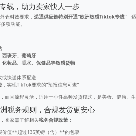
敏感专线，助力卖家快人一步
海外仓时效要求，
递通供应链特别开通“欧洲敏感Tiktok专线”
，适
等多项功能。
站
、西班牙、葡萄牙
、化妆品、香水、保健品等敏感货物
政或快递体系配送
迹
，实现TikTok要求的“预报信息可查”
友好，而且流程灵活，适用于小件高频发货模式，是美妆、健康、生活
欧洲税务规则，合规发货更安心
洲时，卖家需了解相关
税务合规政策
：
价值**超过135英镑（含）**的包裹