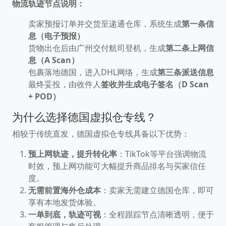
物流轨迹节点说明：
卖家预报订单并交货至递通仓库，系统生成
第一条信
息（电子预报）
货物出仓后由广州交付航司登机，生成
第二条上网信
息（A Scan）
包裹落地德国，进入DHL网络，生成
第三条派送信息
最终妥投，由收件人
签收并生成电子签名（D Scan
+ POD）
为什么选择德国虚拟仓专线？
相较于传统直发，德国虚拟仓专线具备以下优势：
预上网轨迹，提升转化率
：TikTok等平台强调物流
时效，预上网功能可大幅提升商品排名与买家信任
度。
无需前置海外仓成本
：卖家无需建立德国仓库，即可
享有本地发货体验。
一单到底，轨迹可视
：全程跟踪节点清晰透明，便于