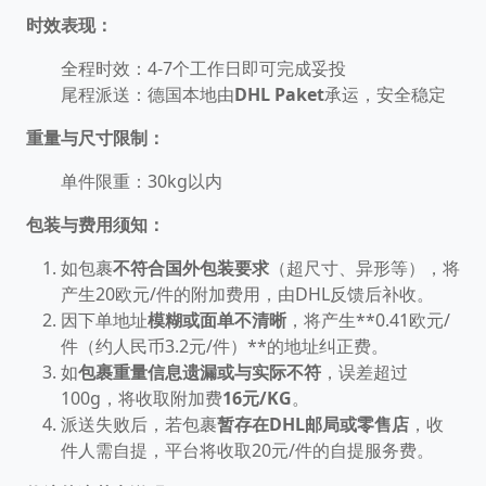
时效表现：
全程时效：4-7个工作日即可完成妥投
尾程派送：德国本地由
DHL Paket
承运，安全稳定
重量与尺寸限制：
单件限重：30kg以内
包装与费用须知：
如包裹
不符合国外包装要求
（超尺寸、异形等），将
产生20欧元/件的附加费用，由DHL反馈后补收。
因下单地址
模糊或面单不清晰
，将产生**0.41欧元/
件（约人民币3.2元/件）**的地址纠正费。
如
包裹重量信息遗漏或与实际不符
，误差超过
100g，将收取附加费
16元/KG
。
派送失败后，若包裹
暂存在DHL邮局或零售店
，收
件人需自提，平台将收取20元/件的自提服务费。