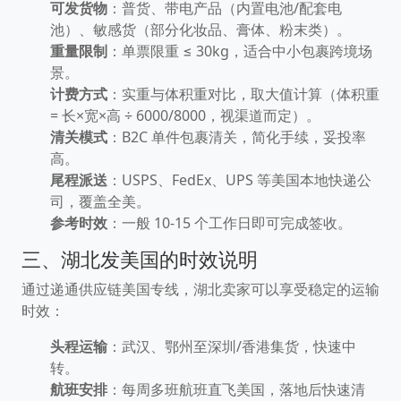
可发货物
：普货、带电产品（内置电池/配套电
池）、敏感货（部分化妆品、膏体、粉末类）。
重量限制
：单票限重 ≤ 30kg，适合中小包裹跨境场
景。
计费方式
：实重与体积重对比，取大值计算（体积重
= 长×宽×高 ÷ 6000/8000，视渠道而定）。
清关模式
：B2C 单件包裹清关，简化手续，妥投率
高。
尾程派送
：USPS、FedEx、UPS 等美国本地快递公
司，覆盖全美。
参考时效
：一般 10-15 个工作日即可完成签收。
三、湖北发美国的时效说明
通过递通供应链美国专线，湖北卖家可以享受稳定的运输
时效：
头程运输
：武汉、鄂州至深圳/香港集货，快速中
转。
航班安排
：每周多班航班直飞美国，落地后快速清