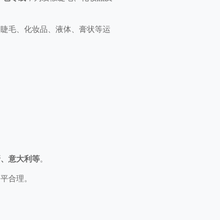
假睫毛、化妆品、液体、膏状等运
牙、意大利等
。
公平合理。