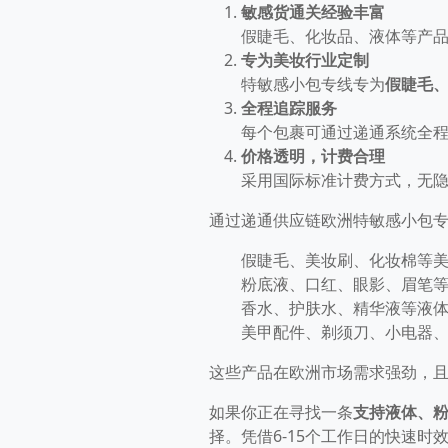
敏感货通关经验丰富
假睫毛、化妆品、液体等产
专为美妆行业定制
特敏感小包专线专为
假睫毛
全程追踪服务
每个包裹可通过递通系统全
价格透明，计费合理
采用国际标准计费方式，无
通过递通供应链欧洲特敏感小包
假睫毛、美妆刷、化妆棉等
粉底液、口红、眼影、眉笔
香水、护肤水、精华液等液
美甲配件、剃须刀、小电器
这些产品在欧洲市场需求强劲，
如果你正在寻找一条
支持液体、
择。凭借6-15个工作日的快速