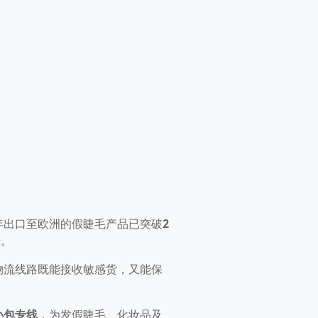
4年出口至欧洲的假睫毛产品已突破
2
升。
物流线路既能接收敏感货，又能保
感小包专线
，为发假睫毛、化妆品及