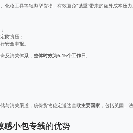
、化妆工具等轻抛型货物，有效避免“抛重”带来的额外成本压力
封；
固定防挤压；
进行安全申报。
航班及清关体系，
整体时效为6-15个工作日
。
仓储与清关渠道，确保货物稳定送达
全欧主要国家
，包括英国、
敏感小包专线
的优势