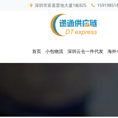
深圳市富基置地大厦1栋825
15919851
首页
小包物流
深圳云仓一件代发
海外