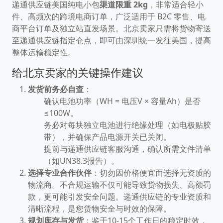
递通供应链美国纯电小包
渠道限重 2kg
，非常适合轻小
件、高频次的跨境电商订单，广泛适用于 B2C 零售、电
商平台订单及独立站直发场景。北京卖家只需将货物寄送
至递通供应链指定仓点，即可由深圳统一发往美国，提高
整体运输稳定性。
给北京卖家的关键操作建议
发货前务必自查
：
确认电池功率（WH = 电压V × 容量Ah）是否
≤100W。
务必对每块独立电池进行绝缘处理（如电极贴胶
带），并确保产品电源开关已关闭。
提前与递通供应链客服沟通，确认所需文件清单
（如UN38.3报告）。
选择专业合作伙伴
：切勿因价格便宜而选择无资质的
物流商。不合规运输不仅可能导致货物损失、高额罚
款，更可能引发安全问题。递通供应链的专业资质和
清晰流程，是您货物安全与时效的保障。
规划库存与发货
：鉴于10-15个工作日的稳定时效，