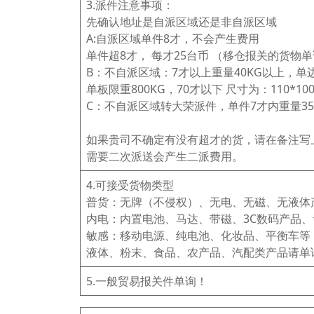
3.派件注意事项：
先确认地址是自派区域还是非自派区域
A:自派区域单件8才，不会产生费用
单件超8才， 每才25台币 （移仓报关的货物
B：不自派区域：7才以上重量40KG以上，单
单板限重800KG，70才以下 尺寸为：110*
C：不自派区域转大荣派件，单件7才内重量35
如果贵司不确定有没有超才的货，请在备注写上
需要二次派送会产生二派费用。
4.可接受货物类型
普货：无牌（不侵权）、无电、无磁、无液体
内电：内置电池、马达、带磁、3C数码产品
敏感：移动电源、纯电池、化妆品、平衡车等
液体、粉末、食品、农产品、汽配类产品请单
5.一般贸易报关件单询！