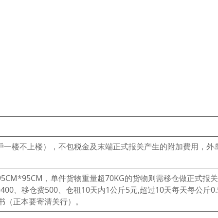
客戶一楼不上楼），不包税金及末端正式报关产生的附加費用，外
*95CM*95CM，单件货物重量超70KG的货物则需移仓做正式报
00、移仓费500、仓租10天内1公斤5元,超过10天每天每公斤0.
书（正本要寄清关行）。