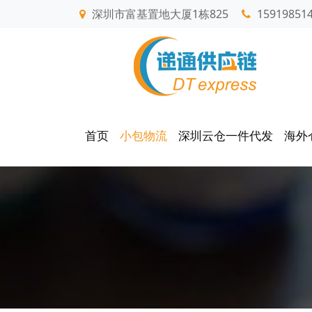
深圳市富基置地大厦1栋825
15919851
首页
小包物流
深圳云仓一件代发
海外