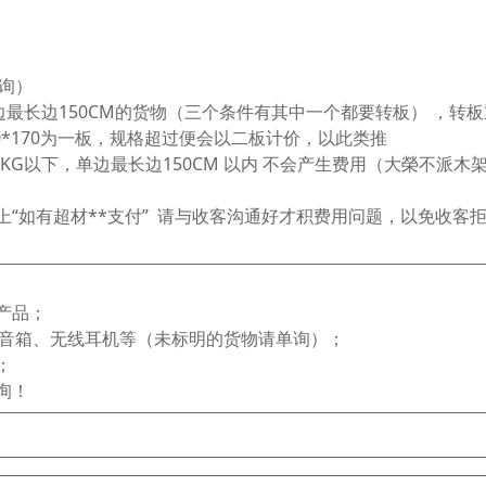
单询）
边最长边150CM的货物（三个条件有其中一个都要转板） ，转
100*170为一板，规格超过便会以二板计价，以此类推
KG以下，单边最长边150CM 以内 不会产生费用（大榮不派木
“如有超材**支付” 请与收客沟通好才积费用问题，以免收客
产品；
、音箱、无线耳机等（未标明的货物请单询）；
；
询！