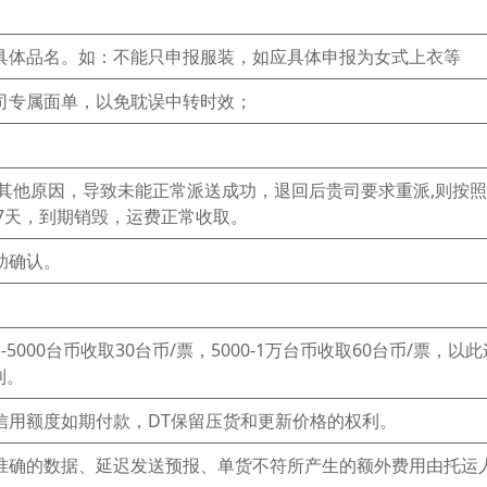
为具体品名。如：不能只申报服装，如应具体申报为女式上衣等
司专属面单，以免耽误中转时效；
或其他原因，导致未能正常派送成功，退回后贵司要求重派,则按
7天，到期销毁，运费正常收取。
助确认。
000台币收取30台币/票，5000-1万台币收取60台币/票，以此
利。
信用额度如期付款，DT保留压货和更新价格的权利。
不准确的数据、延迟发送预报、单货不符所产生的额外费用由托运