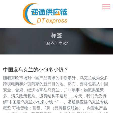
标签
“乌克兰专线”
中国发乌克兰的小包多少钱？
随着东欧市场对中国产品需求的不断攀升，乌克兰成为众多
跨境电商和外贸商家的新兴目的地。然而，要将包裹从中国
安全、合规、经济地寄往乌克兰，并非易事：物流渠道繁
多、清关政策复杂、运费结构不透明……今天，我们为您拆
解“中国发乌克兰小包多少钱？” 一、递通供应链乌克兰专线
概览 可接货物：普货、F牌（品牌授权服饰）、内置电产品