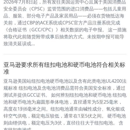
2026年7月8日起，所有发往美国运营中心且属于美国消费品
安全委员会（CPSC）监管范围的进口消费品——包括儿童用
品、服装、部分电子产品及家居用品——必须在货物抵达海
关前，通过CBP的ACE系统或CPSC官方产品注册系统完成
《合格证书（GCC/CPC）》相关数据的电子申报。 这一措施
将取代此前随货附带或事后抽查的方式。未按期申报可能导
致清关延误或…
亚马逊要求所有纽扣电池和硬币电池符合相关标
准
亚马逊美国站纽扣电池硬币电池以及含有此类电池UL4200法
规标准 纽扣电池及含电池消费品需符合美国安全标准，通过
测试并提供GCC证书。 如何辨别纽扣电池和硬币电池 纽扣电
池和硬币电池为扁圆形单体电池，直径通常为5至25毫米，
高度在1到6毫米之间。纽扣电池通常由碱性成分、氧化银或
锌空气供电，额定电压较低，通常在1至5伏之间。 硬币电池
则由锂供电，额定电压为3伏，直径往往大于纽扣电池。 含
有纽扣电池或…