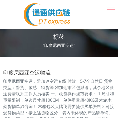
标签
“印度尼西亚空运”
印度尼西亚空运物流
印度尼西亚空运，雅加达空运专线 时效：5-7个自然日 货物
类型：普货、敏感、特货等 雅加达市区包派送，其余地区派
送费请联系工作人员核实 一、收货操作规范要求： 1.尺寸和
重量限制：单边尺寸超100CM，单件重量超40KG及木箱木
架货物单独咨询！ 木箱包装大陆飞需要提供买单资料 2.可接
受货物类型：按上述货物区分，表内未体现的产品请单询。