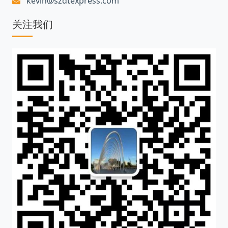
kevin@szdtexpress.com
关注我们