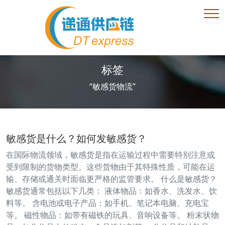
标签
“敏感货物流”
敏感货是什么？如何发敏感货？
在国际物流领域，敏感货是指在运输过程中需要特别注意或
受到限制的货物类型。这些货物由于其特殊性质，可能在运
输、存储或通关时面临更严格的监管要求。 什么是敏感货？
敏感货通常包括以下几类： 液体物品：如香水、洗发水、饮
料等。 含电池或电子产品：如手机、笔记本电脑、充电宝
等。 磁性物品：如带有磁铁的玩具、音响设备等。 粉末状物