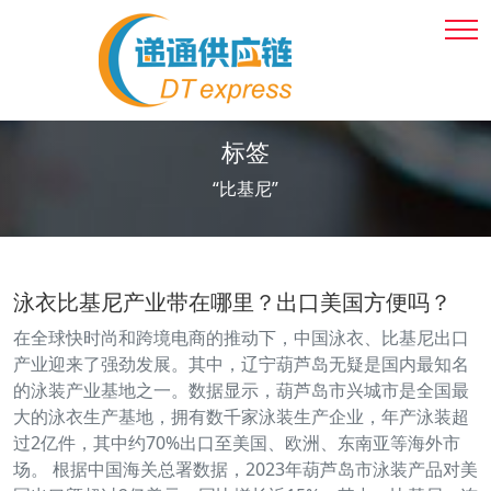
标签
“比基尼”
泳衣比基尼产业带在哪里？出口美国方便吗？
在全球快时尚和跨境电商的推动下，中国泳衣、比基尼出口
产业迎来了强劲发展。其中，辽宁葫芦岛无疑是国内最知名
的泳装产业基地之一。数据显示，葫芦岛市兴城市是全国最
大的泳衣生产基地，拥有数千家泳装生产企业，年产泳装超
过2亿件，其中约70%出口至美国、欧洲、东南亚等海外市
场。 根据中国海关总署数据，2023年葫芦岛市泳装产品对美