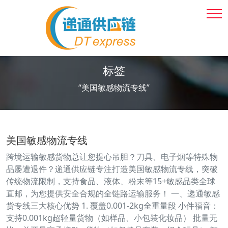
标签
“美国敏感物流专线”
美国敏感物流专线
跨境运输敏感货物总让您提心吊胆？刀具、电子烟等特殊物
品屡遭退件？递通供应链专注打造美国敏感物流专线，突破
传统物流限制，支持食品、液体、粉末等15+敏感品类全球
直邮，为您提供安全合规的全链路运输服务！ 一、递通敏感
货专线三大核心优势 1. 覆盖0.001-2kg全重量段 小件福音：
支持0.001kg超轻量货物（如样品、小包装化妆品） 批量无