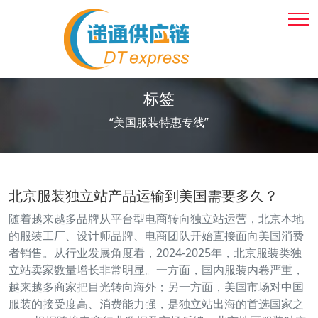
标签
“美国服装特惠专线”
北京服装独立站产品运输到美国需要多久？
随着越来越多品牌从平台型电商转向独立站运营，北京本地
的服装工厂、设计师品牌、电商团队开始直接面向美国消费
者销售。从行业发展角度看，2024-2025年，北京服装类独
立站卖家数量增长非常明显。一方面，国内服装内卷严重，
越来越多商家把目光转向海外；另一方面，美国市场对中国
服装的接受度高、消费能力强，是独立站出海的首选国家之