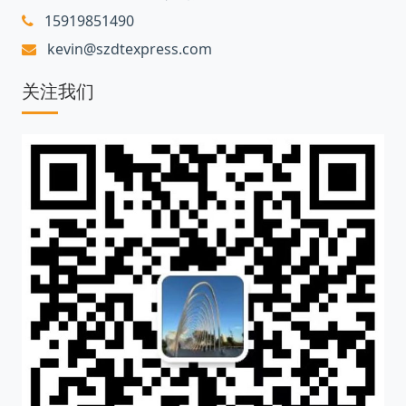
15919851490
kevin@szdtexpress.com
关注我们