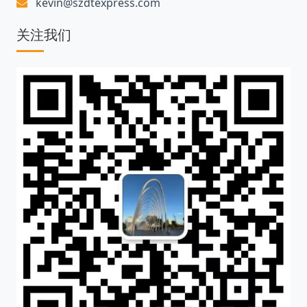
kevin@szdtexpress.com
关注我们