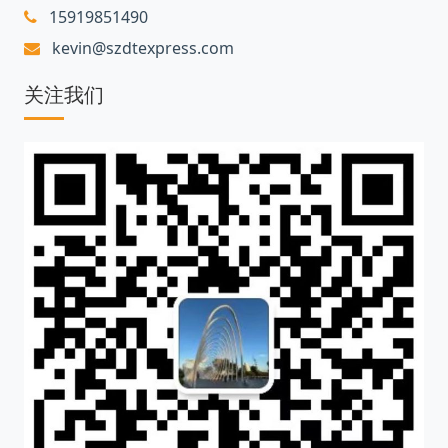
15919851490
kevin@szdtexpress.com
关注我们