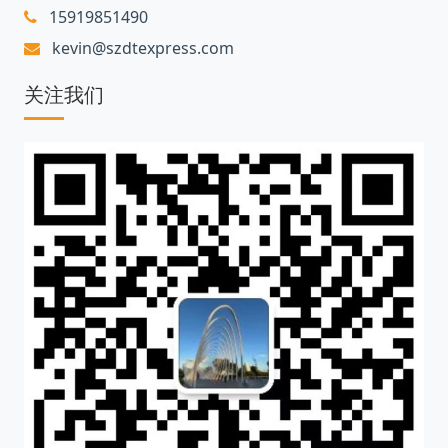
15919851490
kevin@szdtexpress.com
关注我们